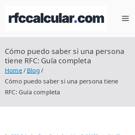
Skip
to
RFC
Calcular
content
RFC
Cal
Gratis
con
Cómo puedo saber si una persona
cul
Homocla
tiene RFC: Guía completa
ve |
ar
Home
Blog
rfccalcula
Cómo puedo saber si una persona tiene
r.com
RFC: Guía completa