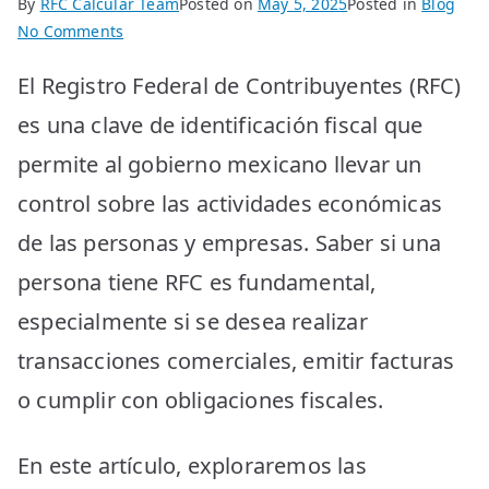
By
RFC Calcular Team
Posted on
May 5, 2025
Posted in
Blog
on
No Comments
Cómo
El Registro Federal de Contribuyentes (RFC)
puedo
saber
es una clave de identificación fiscal que
si
permite al gobierno mexicano llevar un
una
persona
control sobre las actividades económicas
tiene
de las personas y empresas. Saber si una
RFC:
Guía
persona tiene RFC es fundamental,
completa
especialmente si se desea realizar
transacciones comerciales, emitir facturas
o cumplir con obligaciones fiscales.
En este artículo, exploraremos las