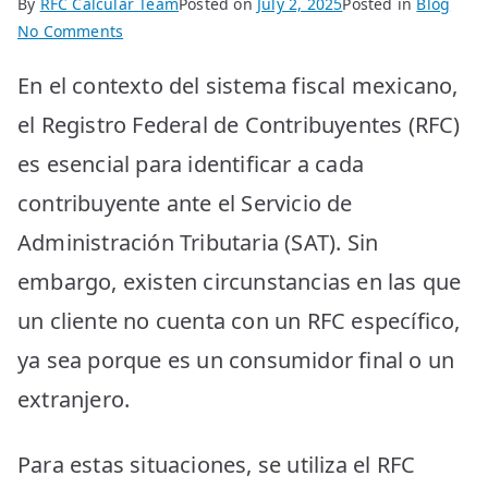
By
RFC Calcular Team
Posted on
July 2, 2025
Posted in
Blog
on
No Comments
Qué
En el contexto del sistema fiscal mexicano,
es
el
el Registro Federal de Contribuyentes (RFC)
RFC
es esencial para identificar a cada
Genérico
y
contribuyente ante el Servicio de
Cómo
Administración Tributaria (SAT). Sin
Usarlo
de
embargo, existen circunstancias en las que
Manera
un cliente no cuenta con un RFC específico,
Efectiva
ya sea porque es un consumidor final o un
extranjero.
Para estas situaciones, se utiliza el RFC