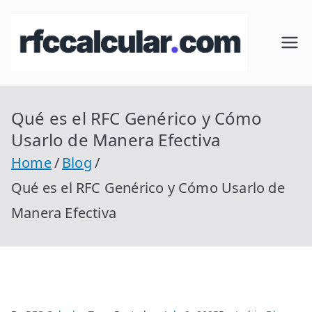
Skip
to
RFC
Calcular
content
RFC
Cal
Gratis
con
Qué es el RFC Genérico y Cómo
cul
Homocla
Usarlo de Manera Efectiva
ve |
ar
Home
Blog
rfccalcula
Qué es el RFC Genérico y Cómo Usarlo de
r.com
Manera Efectiva