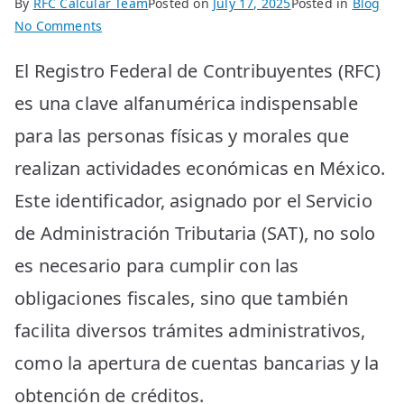
By
RFC Calcular Team
Posted on
July 17, 2025
Posted in
Blog
on
No Comments
De
El Registro Federal de Contribuyentes (RFC)
cuántos
números
es una clave alfanumérica indispensable
consta
para las personas físicas y morales que
el
RFC:
realizan actividades económicas en México.
Todo
Este identificador, asignado por el Servicio
lo
que
de Administración Tributaria (SAT), no solo
necesitas
es necesario para cumplir con las
saber
obligaciones fiscales, sino que también
facilita diversos trámites administrativos,
como la apertura de cuentas bancarias y la
obtención de créditos.