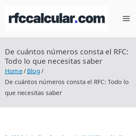
Skip
to
RFC
Calcular
content
RFC
Cal
Gratis
con
De cuántos números consta el RFC:
cul
Homocla
Todo lo que necesitas saber
ve |
ar
Home
Blog
rfccalcula
De cuántos números consta el RFC: Todo lo
r.com
que necesitas saber