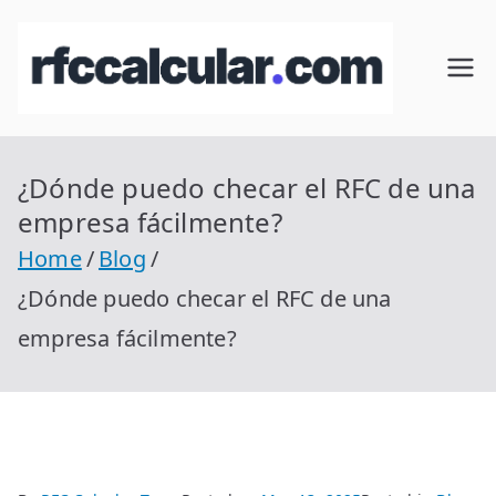
Skip
to
RFC
Calcular
content
RFC
Cal
Gratis
con
¿Dónde puedo checar el RFC de una
cul
Homocla
empresa fácilmente?
ve |
ar
Home
Blog
rfccalcula
¿Dónde puedo checar el RFC de una
r.com
empresa fácilmente?