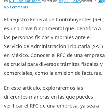
By
RFC Calcular Team
Posted on
May 13, 2025
Posted in
Blog
on
No Comments
¿Dónde
El Registro Federal de Contribuyentes (RFC)
puedo
checar
es una clave fundamental que identifica a
el
las personas físicas y morales ante el
RFC
de
Servicio de Administración Tributaria (SAT)
una
en México. Conocer el RFC de una empresa
empresa
fácilmente?
es crucial para diversos trámites fiscales y
comerciales, como la emisión de facturas.
En este artículo, exploraremos las
diferentes maneras en las que puedes
verificar el RFC de una empresa, ya sea a