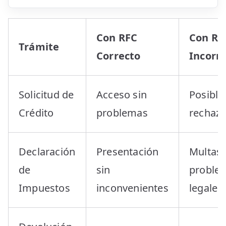
Con RFC
Con RF
Trámite
Correcto
Incorr
Solicitud de
Acceso sin
Posible
Crédito
problemas
rechaz
Declaración
Presentación
Multas 
de
sin
proble
Impuestos
inconvenientes
legales