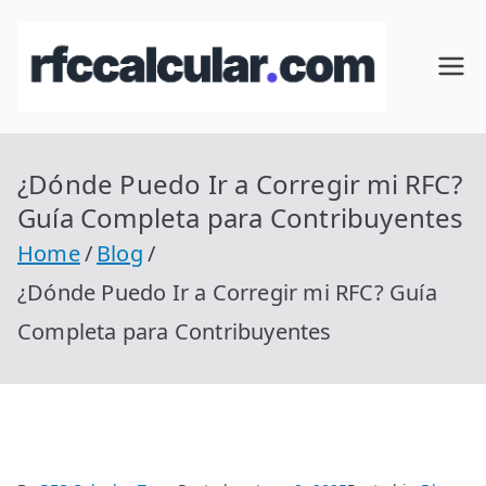
Skip
to
RFC
Calcular
content
RFC
Cal
Gratis
con
¿Dónde Puedo Ir a Corregir mi RFC?
cul
Homocla
Guía Completa para Contribuyentes
ve |
ar
Home
Blog
rfccalcula
¿Dónde Puedo Ir a Corregir mi RFC? Guía
r.com
Completa para Contribuyentes