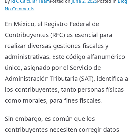
By
RFC Calcular Team
Posted on
June 2, 2025
Posted in
Blog
on
No Comments
¿Dónde
En México, el Registro Federal de
Puedo
Ir
Contribuyentes (RFC) es esencial para
a
realizar diversas gestiones fiscales y
Corregir
mi
administrativas. Este código alfanumérico
RFC?
único, asignado por el Servicio de
Guía
Completa
Administración Tributaria (SAT), identifica a
para
los contribuyentes, tanto personas físicas
Contribuyentes
como morales, para fines fiscales.
Sin embargo, es común que los
contribuyentes necesiten corregir datos