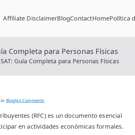
Affiliate Disclaimer
Blog
Contact
Home
Política 
FC Calcular
lcular RFC Gratis con Homoclave | rfccalcular.com
uía Completa para Personas Físicas
 SAT: Guía Completa para Personas Físicas
on
 in
Blog
No Comments
Cómo
tribuyentes (RFC) es un documento esencial
Sacar
el
ticipar en actividades económicas formales.
RFC