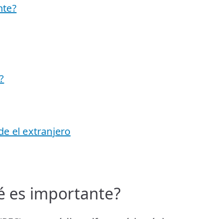
nte?
?
de el extranjero
é es importante?