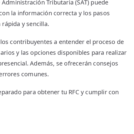
e Administración Tributaria (SAT) puede
en
el
on la información correcta y los pasos
SAT:
rápida y sencilla.
Guía
Completa
para
 los contribuyentes a entender el proceso de
Personas
sarios y las opciones disponibles para realizar
Físicas
 presencial. Además, se ofrecerán consejos
ar errores comunes.
eparado para obtener tu RFC y cumplir con