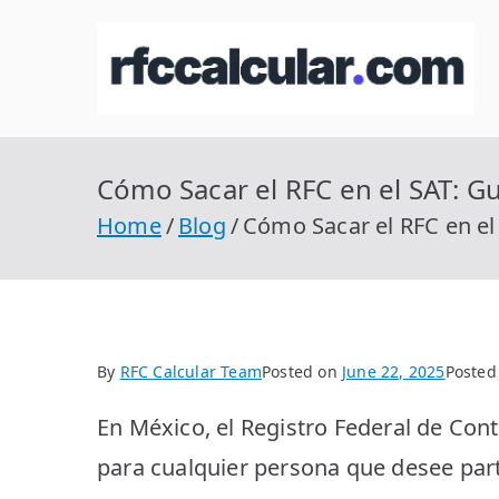
Skip
to
R
Ca
content
Cómo Sacar el RFC en el SAT: G
Home
Blog
Cómo Sacar el RFC en el
By
RFC Calcular Team
Posted on
June 22, 2025
Posted
En México, el Registro Federal de Con
para cualquier persona que desee par